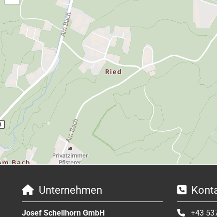
Unternehmen
Konta


Josef Schellhorn GmbH
+43 53
