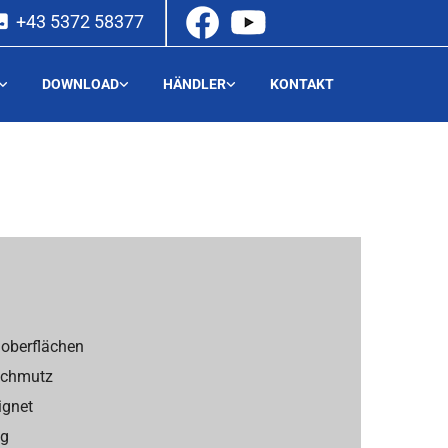
+43 5372 58377

DOWNLOAD
HÄNDLER
KONTAKT
noberflächen
Schmutz
ignet
ng