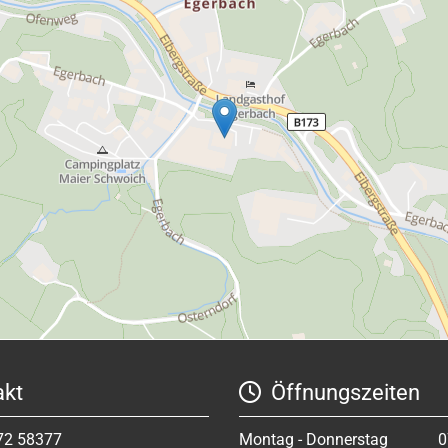
kt
Öffnungszeiten

72 58377
Montag - Donnerstag
0