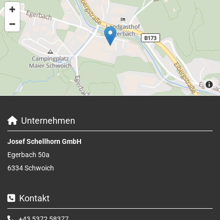
Unternehmen

Josef Schellhorn GmbH
Egerbach 50a
6334 Schwoich
Kontakt

+43 5372 58377
